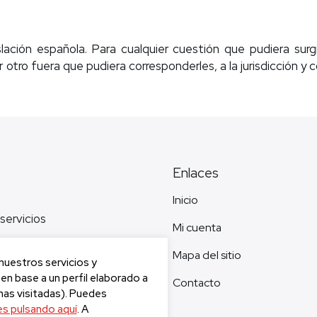
lación española. Para cualquier cuestión que pudiera surg
r otro fuera que pudiera corresponderles, a la jurisdicción 
Enlaces
Inicio
servicios
Mi cuenta
Mapa del sitio
 nuestros servicios y
en base a un perfil elaborado a
Contacto
nas visitadas). Puedes
es pulsando aquí
. A