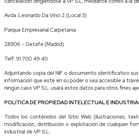
cancelación dirigiéndose a VP S.L. mediante correo a la di
Avda. Leonardo Da Vinci 2 (Local 3)
Parque Empresarial Carpetania
28906 – Getafe (Madrid)
Telf: 91 700 49 40
Adjuntando copia del NIF o documento identificativo sust
información que esté en su poder o sea accesible a través
ningún caso VP S.L. usará estos datos para otros fines aje
POLÍTICA DE PROPIEDAD INTELECTUAL E INDUSTRIA
Todos los contenidos del Sitio Web (ilustraciones, text
modificación, distribución o explotación de cualquier fo
industrial de VP S.L.