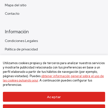
Mapa del sitio
Contacto
Información
Condiciones Legales
Política de privacidad
Política de cookies
Utilizamos cookies propias y de terceros para analizar nuestros servicios
Política de devolución
y mostrarte publicidad relacionada con tus preferencias en base a un
perfil elaborado a partir de tus hábitos de navegación (por ejemplo,
páginas visitadas). Puedes
obtener información general sobre el uso de
las cookies pulsando aquí
. A continuación puedes configurar tus
preferencias.
Aceptar
©2025
VP, Venta Directa y Promociones Financieras S.L.
Todos los derechos reservados